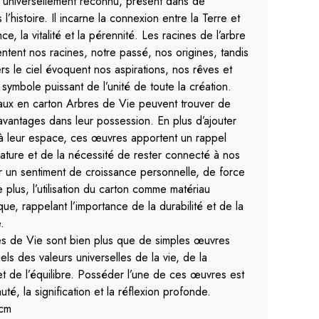
e universellement reconnu, présent dans de
l’histoire. Il incarne la connexion entre la Terre et
nce, la vitalité et la pérennité. Les racines de l’arbre
ntent nos racines, notre passé, nos origines, tandis
rs le ciel évoquent nos aspirations, nos rêves et
n symbole puissant de l’unité de toute la création.
aux en carton Arbres de Vie peuvent trouver de
avantages dans leur possession. En plus d’ajouter
 à leur espace, ces œuvres apportent un rappel
nature et de la nécessité de rester connecté à nos
er un sentiment de croissance personnelle, de force
e plus, l’utilisation du carton comme matériau
e, rappelant l’importance de la durabilité et de la
.
es de Vie sont bien plus que de simples œuvres
uels des valeurs universelles de la vie, de la
t de l’équilibre. Posséder l’une de ces œuvres est
té, la signification et la réflexion profonde.
 cm