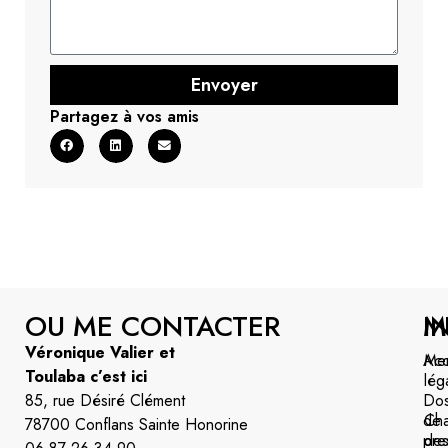
Envoyer
Partagez à vos amis
OU ME CONTACTER
M
I
Véronique Valier et
Acc
Men
Toulaba c’est ici
lég
85, rue Désiré Clément
Dos
de
Cha
78700 Conflans Sainte Honorine
pre
de