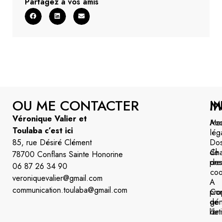
Partagez à vos amis
OU ME CONTACTER
M
I
Véronique Valier et
Acc
Men
Toulaba c’est ici
lég
85, rue Désiré Clément
Dos
de
Cha
78700 Conflans Sainte Honorine
pre
de
06 87 26 34 90
coo
veroniquevalier@gmail.com
A
communication.toulaba@gmail.com
pro
Con
de
gén
l’art
de 