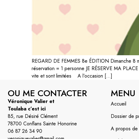
REGARD DE FEMMES 8e ÉDITION Dimanche 8 
réservation = 1 personne JE RÉSERVE MA PLACE ICI 
vite et sont limitées A l’occasion […]
OU ME CONTACTER
MENU
Véronique Valier et
Accueil
Toulaba c’est ici
85, rue Désiré Clément
Dossier de p
78700 Conflans Sainte Honorine
A propos de l’
06 87 26 34 90
veroniquevalier@gmail.com