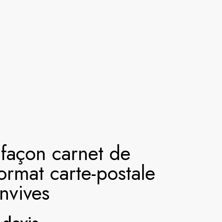
r
Mariage et événement
Live Painting
elier
Actualités
Presse
L’engagement
 façon carnet de
ormat carte-postale
nvives