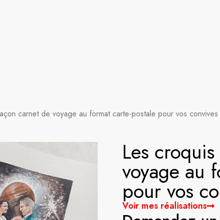
Accueil
Toulaba c’est ici
Véronique Valie
Cours, ateliers et stages
Visitez l’at
façon carnet de voyage au format carte-postale pour vos convives
Les croquis
voyage au f
pour vos co
Voir mes réalisations