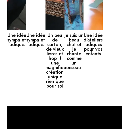
Une idée
Une idée
Un peu
Je suis un
Une idée
sympa et
sympa et
de
beau
d'ateliers
ludique.
ludique.
carton,
chat et
ludiques
de vieux
je
pour vos
livres et
chante
enfants
hop !!
comme
une
un
magnifique
oiseau
création
unique
rien que
pour soi