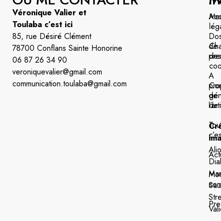
Véronique Valier et
Acc
Men
Toulaba c’est ici
lég
85, rue Désiré Clément
Dos
de
Cha
78700 Conflans Sainte Honorine
pre
de
06 87 26 34 90
coo
veroniquevalier@gmail.com
A
communication.toulaba@gmail.com
pro
Con
de
gén
l’art
de 
Tou
Cré
c’es
im
Ali
Act
Dia
Mar
Mo
com
Sau
Str
Pre
Vali