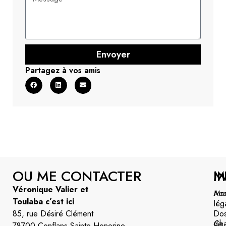
Envoyer
Partagez à vos amis
OU ME CONTACTER
M
I
Véronique Valier et
Acc
Men
Toulaba c’est ici
lég
85, rue Désiré Clément
Dos
de
Cha
78700 Conflans Sainte Honorine