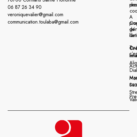
pre
de
06 87 26 34 90
coo
veroniquevalier@gmail.com
A
communication.toulaba@gmail.com
pro
Con
de
gén
l’art
de 
Tou
Cré
c’es
im
Ali
Act
Dia
Mar
Mo
com
Sau
Str
Pre
Vali